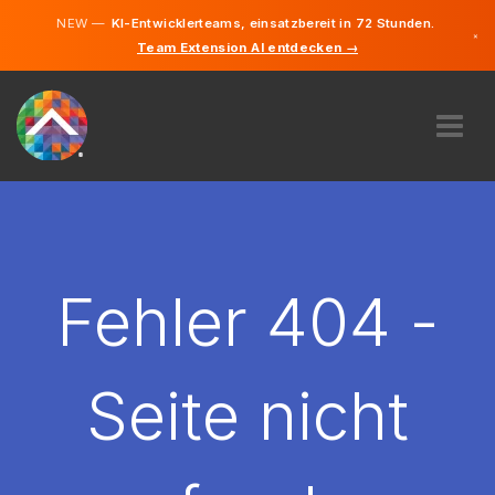
NEW —
KI-Entwicklerteams, einsatzbereit in 72 Stunden.
×
Team Extension AI entdecken →
Deutsch
Englisch
ÜBER UNS
EXPERTISE
WIE FUNKTIONIERT ES?
KARRIERE
Fehler 404 -
FINDEN
DEUTSCHLAND
Seite nicht
DE
STARTEN SIE JETZT