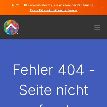
NEW —
KI-Entwicklerteams, einsatzbereit in 72 Stunden.
×
Team Extension AI entdecken →
Deutsch
Englisch
ÜBER UNS
EXPERTISE
WIE FUNKTIONIERT ES?
KARRIERE
Fehler 404 -
FINDEN
DEUTSCHLAND
Seite nicht
DE
STARTEN SIE JETZT