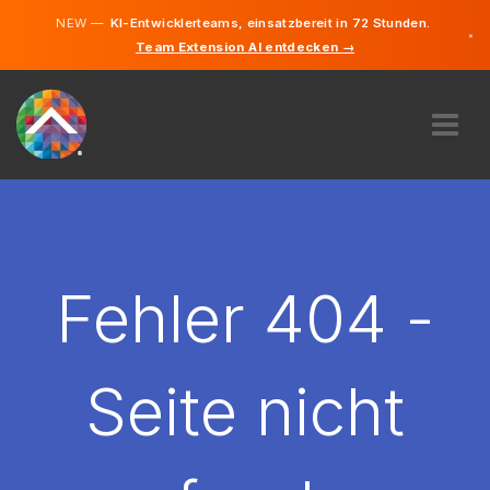
NEW —
KI-Entwicklerteams, einsatzbereit in 72 Stunden.
×
Team Extension AI entdecken →
Deutsch
Englisch
ÜBER UNS
EXPERTISE
WIE FUNKTIONIERT ES?
KARRIERE
Fehler 404 -
FINDEN
DEUTSCHLAND
Seite nicht
DE
STARTEN SIE JETZT