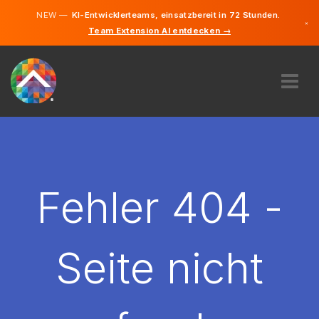
NEW —
KI-Entwicklerteams, einsatzbereit in 72 Stunden.
×
Team Extension AI entdecken →
Deutsch
Englisch
ÜBER UNS
EXPERTISE
WIE FUNKTIONIERT ES?
KARRIERE
Fehler 404 -
FINDEN
DEUTSCHLAND
Seite nicht
DE
STARTEN SIE JETZT