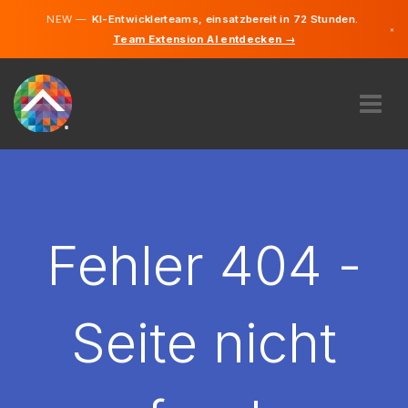
NEW —
KI-Entwicklerteams, einsatzbereit in 72 Stunden.
×
Team Extension AI entdecken →
Deutsch
Englisch
ÜBER UNS
EXPERTISE
WIE FUNKTIONIERT ES?
KARRIERE
Fehler 404 -
FINDEN
DEUTSCHLAND
Seite nicht
DE
STARTEN SIE JETZT