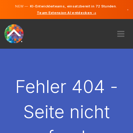
NEW —
KI-Entwicklerteams, einsatzbereit in 72 Stunden.
×
Team Extension AI entdecken →
Deutsch
Englisch
ÜBER UNS
EXPERTISE
WIE FUNKTIONIERT ES?
KARRIERE
Fehler 404 -
FINDEN
DEUTSCHLAND
Seite nicht
DE
STARTEN SIE JETZT