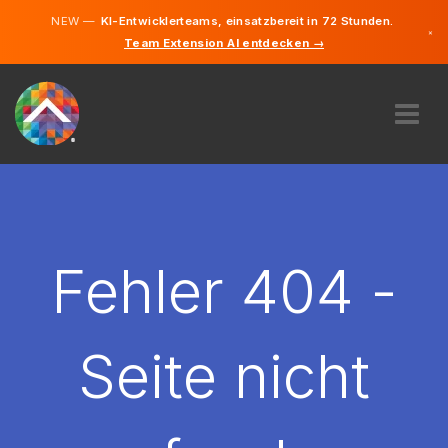
NEW —
KI-Entwicklerteams, einsatzbereit in 72 Stunden.
×
Team Extension AI entdecken →
Deutsch
Englisch
ÜBER UNS
EXPERTISE
WIE FUNKTIONIERT ES?
KARRIERE
Fehler 404 -
FINDEN
DEUTSCHLAND
Seite nicht
DE
STARTEN SIE JETZT