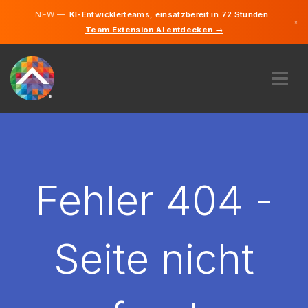
NEW —
KI-Entwicklerteams, einsatzbereit in 72 Stunden.
×
Team Extension AI entdecken →
Deutsch
Englisch
ÜBER UNS
EXPERTISE
WIE FUNKTIONIERT ES?
KARRIERE
Fehler 404 -
FINDEN
DEUTSCHLAND
Seite nicht
DE
STARTEN SIE JETZT