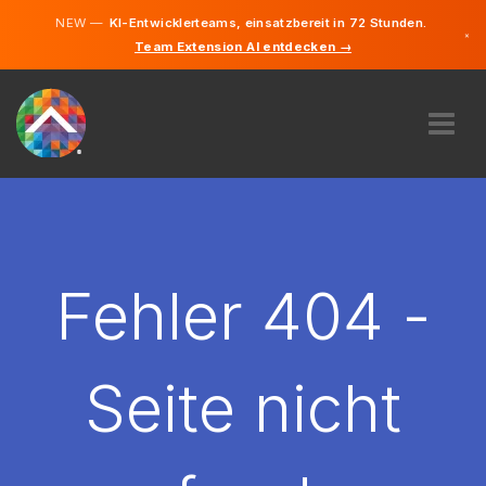
NEW —
KI-Entwicklerteams, einsatzbereit in 72 Stunden.
×
Team Extension AI entdecken →
Deutsch
Englisch
ÜBER UNS
EXPERTISE
WIE FUNKTIONIERT ES?
KARRIERE
Fehler 404 -
FINDEN
DEUTSCHLAND
Seite nicht
DE
STARTEN SIE JETZT