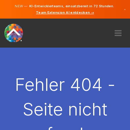
NEW —
KI-Entwicklerteams, einsatzbereit in 72 Stunden.
×
Team Extension AI entdecken →
Deutsch
Englisch
ÜBER UNS
EXPERTISE
WIE FUNKTIONIERT ES?
KARRIERE
Fehler 404 -
FINDEN
DEUTSCHLAND
Seite nicht
DE
STARTEN SIE JETZT