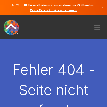
NEW —
KI-Entwicklerteams, einsatzbereit in 72 Stunden.
×
Team Extension AI entdecken →
Deutsch
Englisch
ÜBER UNS
EXPERTISE
WIE FUNKTIONIERT ES?
KARRIERE
Fehler 404 -
FINDEN
DEUTSCHLAND
Seite nicht
DE
STARTEN SIE JETZT