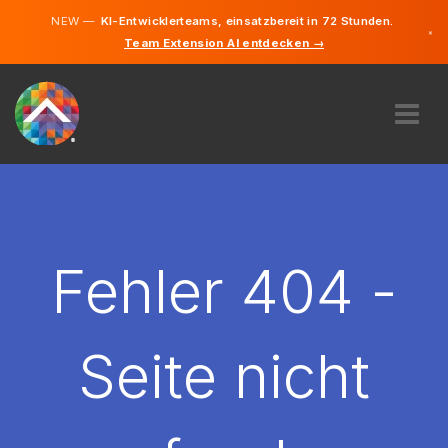
NEW —
KI-Entwicklerteams, einsatzbereit in 72 Stunden.
×
Team Extension AI entdecken →
Deutsch
Englisch
ÜBER UNS
EXPERTISE
WIE FUNKTIONIERT ES?
KARRIERE
Fehler 404 -
FINDEN
DEUTSCHLAND
Seite nicht
DE
STARTEN SIE JETZT