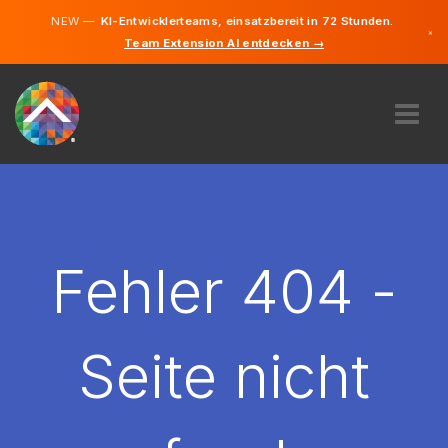
NEW —
KI-Entwicklerteams, einsatzbereit in 72 Stunden.
×
Team Extension AI entdecken →
Deutsch
Englisch
ÜBER UNS
EXPERTISE
WIE FUNKTIONIERT ES?
KARRIERE
Fehler 404 -
FINDEN
DEUTSCHLAND
Seite nicht
DE
STARTEN SIE JETZT