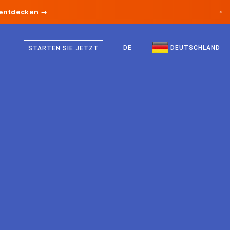
 entdecken →
×
Deutsch
Kanada
Englisch
DE
DEUTSCHLAND
STARTEN SIE JETZT
Deutschland
Liechtenstein
Norwegen
Japan
Bulgarien
Kroatien
Litauen
Montenegro