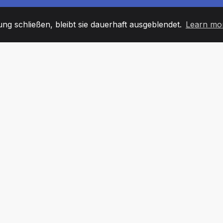
g schließen, bleibt sie dauerhaft ausgeblendet.
Learn mo
60
+36
7
TARBEITER
COUNTRIES
BÜRO