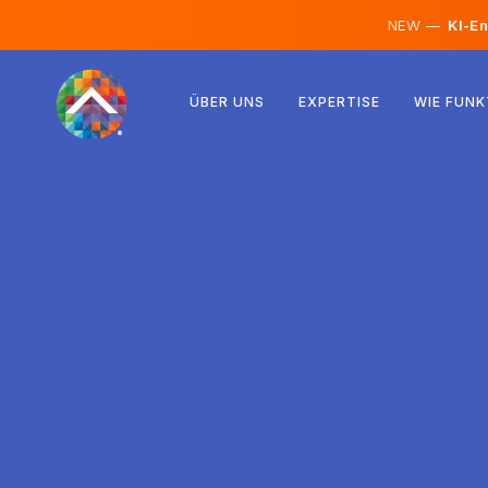
NEW —
KI-En
Österreich
ÜBER UNS
EXPERTISE
WIE FUNK
Finnland
Island
Luxemburg
Schweden
Vereinigtes Königreich
Albanien
Tschechien
Ungarn
Nordmazedonien