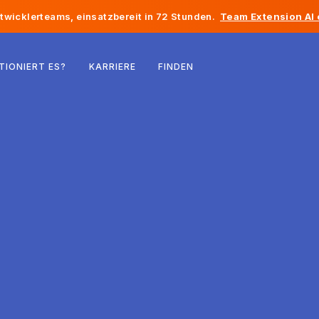
twicklerteams, einsatzbereit in 72 Stunden.
Team Extension AI
Belgien
TIONIERT ES?
KARRIERE
FINDEN
Frankreich
Irland
Niederlande
Schweiz
Vereinigte Staaten
Bosnien und Herzegowina
Estland
Lettland
Republik Moldau