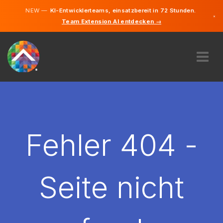
NEW —
KI-Entwicklerteams, einsatzbereit in 72 Stunden.
×
Team Extension AI entdecken →
Deutsch
Englisch
ÜBER UNS
EXPERTISE
WIE FUNKTIONIERT ES?
KARRIERE
Fehler 404 -
FINDEN
DEUTSCHLAND
Seite nicht
DE
STARTEN SIE JETZT