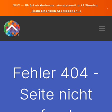
NEW —
KI-Entwicklerteams, einsatzbereit in 72 Stunden.
×
Team Extension AI entdecken →
Deutsch
Englisch
ÜBER UNS
EXPERTISE
WIE FUNKTIONIERT ES?
KARRIERE
Fehler 404 -
FINDEN
DEUTSCHLAND
Seite nicht
DE
STARTEN SIE JETZT