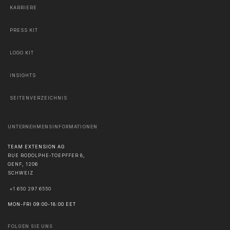
KARRIERE
PRESS KIT
LOGO KIT
INSIGHTS
SEITENVERZEICHNIS
UNTERNEHMENSINFORMATIONEN
TEAM EXTENSION AG
RUE RODOLPHE-TOEPFFER 8,
GENF
,
1206
SCHWEIZ
+1 650 297 6550
MON-FRI 09:00-18:00 EET
FOLGEN SIE UNS