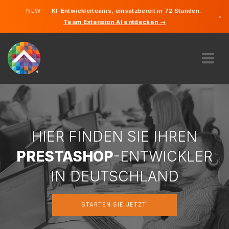
NEW —
KI-Entwicklerteams, einsatzbereit in 72 Stunden.
×
Team Extension AI entdecken →
Deutsch
Englisch
ÜBER UNS
EXPERTISE
WIE FUNKTIONIERT ES?
KARRIERE
HIER FINDEN SIE IHREN
FINDEN
PRESTASHOP
-ENTWICKLER
DEUTSCHLAND
IN DEUTSCHLAND
DE
STARTEN SIE JETZT!
STARTEN SIE JETZT