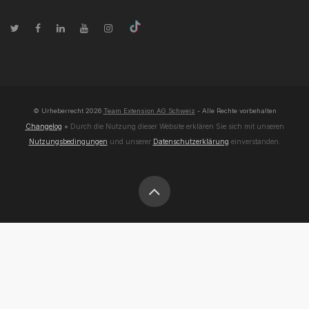
© Urheberrecht
2026
Team Extension AG Schweiz
- Alle Rechte vorbehalten
Changelog
● Durch die Nutzung dieser Website erklären Sie sich mit unseren
Nutzungsbedingungen
und unserer
Datenschutzerklärung
einverstanden.