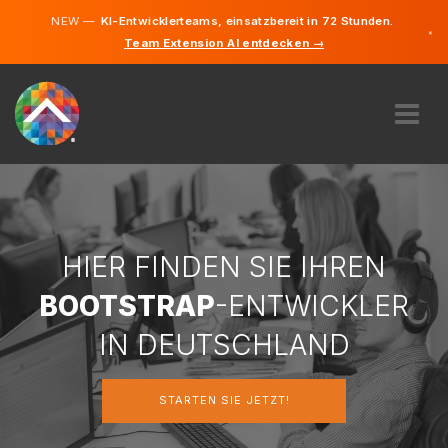
NEW —
KI-Entwicklerteams, einsatzbereit in 72 Stunden.
×
Team Extension AI entdecken →
Deutsch
Englisch
ÜBER UNS
EXPERTISE
WIE FUNKTIONIERT ES?
KARRIERE
HIER FINDEN SIE IHREN
FINDEN
BOOTSTRAP
-ENTWICKLER
DEUTSCHLAND
IN DEUTSCHLAND
DE
STARTEN SIE JETZT!
STARTEN SIE JETZT