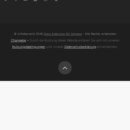
© Urheberrecht
2026
Team Extension AG Schweiz
- Alle Rechte vorbehalten
Changelog
● Durch die Nutzung dieser Website erklären Sie sich mit unseren
Nutzungsbedingungen
und unserer
Datenschutzerklärung
einverstanden.