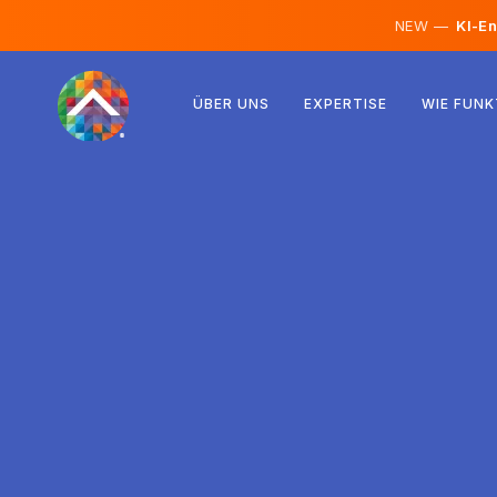
NEW —
KI-En
Österreich
ÜBER UNS
EXPERTISE
WIE FUNK
Finnland
Island
Luxemburg
Schweden
Vereinigtes Königreich
Albanien
Tschechien
Ungarn
Nordmazedonien