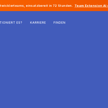
twicklerteams, einsatzbereit in 72 Stunden.
Team Extension AI
Belgien
TIONIERT ES?
KARRIERE
FINDEN
Frankreich
Irland
Niederlande
Schweiz
Vereinigte Staaten
Bosnien und Herzegowina
Estland
Lettland
Republik Moldau