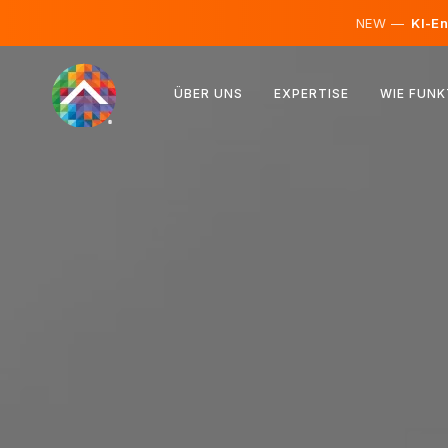
NEW —
KI-En
Österreich
ÜBER UNS
EXPERTISE
WIE FUNK
Finnland
Island
Luxemburg
Schweden
Vereinigtes Königreich
Albanien
Tschechien
Ungarn
Nordmazedonien