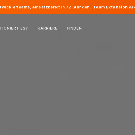
twicklerteams, einsatzbereit in 72 Stunden.
Team Extension AI
Belgien
TIONIERT ES?
KARRIERE
FINDEN
Frankreich
Irland
Niederlande
Schweiz
Vereinigte Staaten
Bosnien und Herzegowina
Estland
Lettland
Republik Moldau