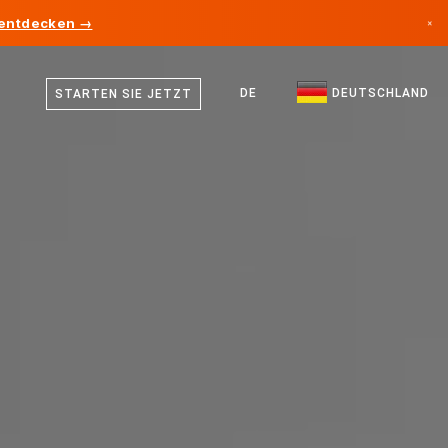
 entdecken →
×
Deutsch
Kanada
Englisch
DE
DEUTSCHLAND
STARTEN SIE JETZT
Deutschland
Liechtenstein
Norwegen
Japan
Bulgarien
Kroatien
Litauen
Montenegro