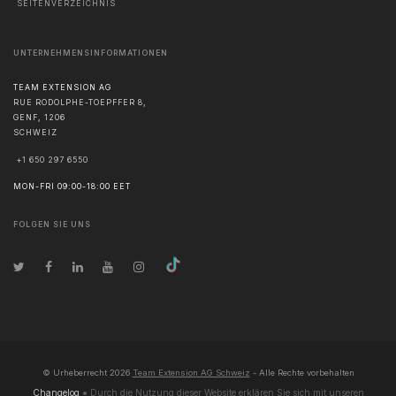
SEITENVERZEICHNIS
UNTERNEHMENSINFORMATIONEN
TEAM EXTENSION AG
RUE RODOLPHE-TOEPFFER 8,
GENF
,
1206
SCHWEIZ
+1 650 297 6550
MON-FRI 09:00-18:00 EET
FOLGEN SIE UNS
© Urheberrecht
2026
Team Extension AG Schweiz
- Alle Rechte vorbehalten
Changelog
● Durch die Nutzung dieser Website erklären Sie sich mit unseren