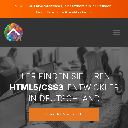
NEW —
KI-Entwicklerteams, einsatzbereit in 72 Stunden.
×
Team Extension AI entdecken →
Deutsch
Englisch
ÜBER UNS
EXPERTISE
WIE FUNKTIONIERT ES?
KARRIERE
HIER FINDEN SIE IHREN
FINDEN
HTML5/CSS3
-ENTWICKLER
DEUTSCHLAND
IN DEUTSCHLAND
DE
STARTEN SIE JETZT!
STARTEN SIE JETZT