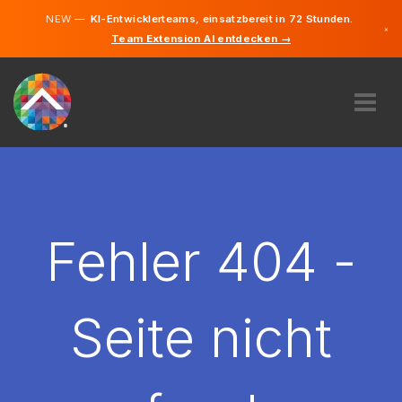
NEW —
KI-Entwicklerteams, einsatzbereit in 72 Stunden.
×
Team Extension AI entdecken →
Deutsch
Englisch
ÜBER UNS
EXPERTISE
WIE FUNKTIONIERT ES?
KARRIERE
Fehler 404 -
FINDEN
DEUTSCHLAND
Seite nicht
DE
STARTEN SIE JETZT