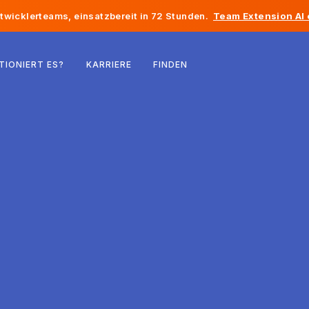
twicklerteams, einsatzbereit in 72 Stunden.
Team Extension AI
Belgien
TIONIERT ES?
KARRIERE
FINDEN
Frankreich
Irland
Niederlande
Schweiz
Vereinigte Staaten
Bosnien und Herzegowina
Estland
Lettland
Republik Moldau