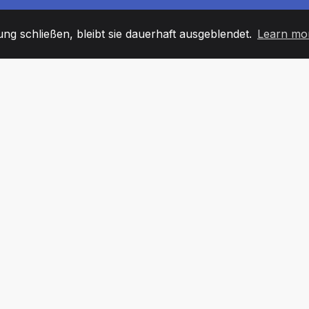
g schließen, bleibt sie dauerhaft ausgeblendet.
Learn mo
60
+36
7
TARBEITER
COUNTRIES
BÜRO