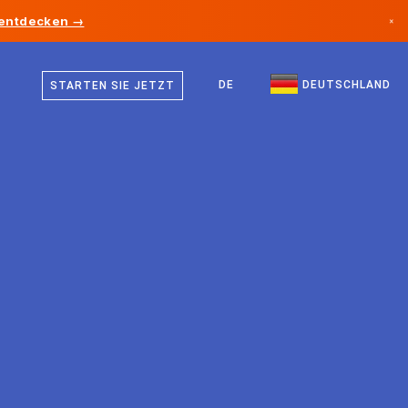
 entdecken →
×
Deutsch
Kanada
Englisch
DE
DEUTSCHLAND
STARTEN SIE JETZT
Deutschland
Liechtenstein
Norwegen
Japan
Bulgarien
Kroatien
Litauen
Montenegro