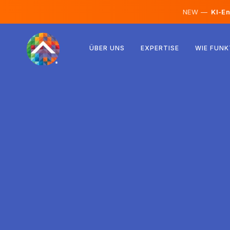
NEW —
KI-En
Österreich
ÜBER UNS
EXPERTISE
WIE FUNK
Finnland
Island
Luxemburg
Schweden
Vereinigtes Königreich
Albanien
Tschechien
Ungarn
Nordmazedonien