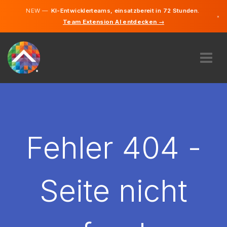
NEW —
KI-Entwicklerteams, einsatzbereit in 72 Stunden.
×
Team Extension AI entdecken →
Deutsch
Englisch
ÜBER UNS
EXPERTISE
WIE FUNKTIONIERT ES?
KARRIERE
Fehler 404 -
FINDEN
DEUTSCHLAND
Seite nicht
DE
STARTEN SIE JETZT