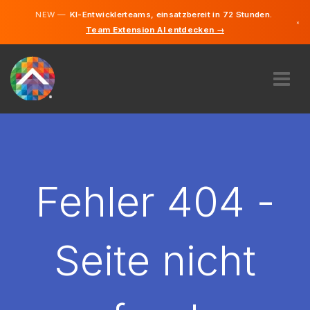
NEW —
KI-Entwicklerteams, einsatzbereit in 72 Stunden.
×
Team Extension AI entdecken →
Deutsch
Englisch
ÜBER UNS
EXPERTISE
WIE FUNKTIONIERT ES?
KARRIERE
Fehler 404 -
FINDEN
DEUTSCHLAND
Seite nicht
DE
STARTEN SIE JETZT