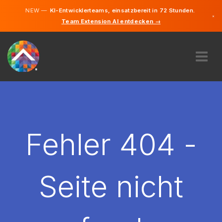
NEW —
KI-Entwicklerteams, einsatzbereit in 72 Stunden.
×
Team Extension AI entdecken →
Deutsch
Englisch
ÜBER UNS
EXPERTISE
WIE FUNKTIONIERT ES?
KARRIERE
Fehler 404 -
FINDEN
DEUTSCHLAND
Seite nicht
DE
STARTEN SIE JETZT