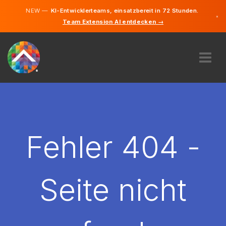
NEW —
KI-Entwicklerteams, einsatzbereit in 72 Stunden.
×
Team Extension AI entdecken →
Deutsch
Englisch
ÜBER UNS
EXPERTISE
WIE FUNKTIONIERT ES?
KARRIERE
Fehler 404 -
FINDEN
DEUTSCHLAND
Seite nicht
DE
STARTEN SIE JETZT