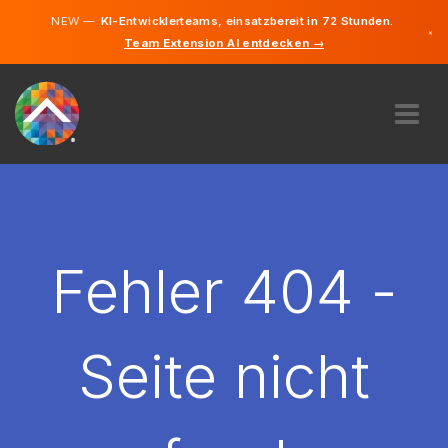
NEW —
KI-Entwicklerteams, einsatzbereit in 72 Stunden.
×
Team Extension AI entdecken →
Deutsch
Englisch
ÜBER UNS
EXPERTISE
WIE FUNKTIONIERT ES?
KARRIERE
Fehler 404 -
FINDEN
DEUTSCHLAND
Seite nicht
DE
STARTEN SIE JETZT