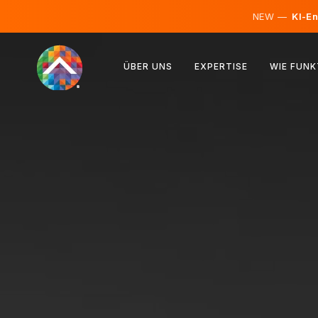
NEW —
KI-En
Österreich
ÜBER UNS
EXPERTISE
WIE FUNK
Finnland
Island
Luxemburg
Schweden
Vereinigtes Königreich
Albanien
Tschechien
Ungarn
Nordmazedonien