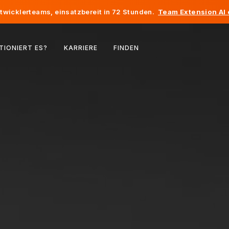
twicklerteams, einsatzbereit in 72 Stunden.
Team Extension AI
Belgien
TIONIERT ES?
KARRIERE
FINDEN
Frankreich
Irland
Niederlande
Schweiz
Vereinigte Staaten
Bosnien und Herzegowina
Estland
Lettland
Republik Moldau