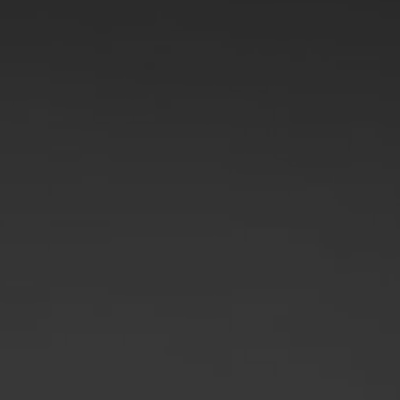
Polen
Slowenien
Vietnam