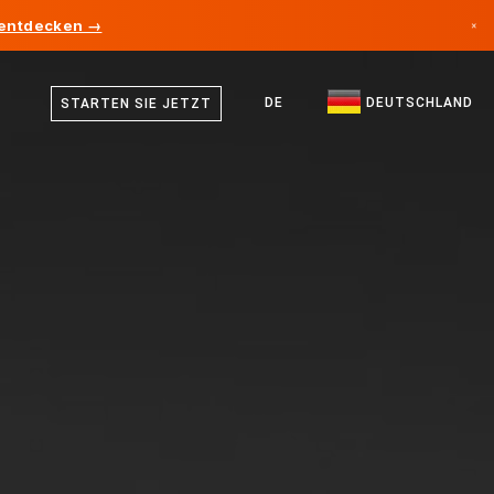
 entdecken →
×
Deutsch
Kanada
Englisch
DE
DEUTSCHLAND
STARTEN SIE JETZT
Deutschland
Liechtenstein
Norwegen
Japan
Bulgarien
Kroatien
Litauen
Montenegro