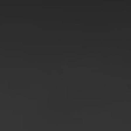
Rumänien
Slowakei