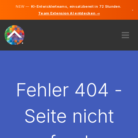
NEW —
KI-Entwicklerteams, einsatzbereit in 72 Stunden.
×
Team Extension AI entdecken →
Deutsch
Englisch
ÜBER UNS
EXPERTISE
WIE FUNKTIONIERT ES?
KARRIERE
Fehler 404 -
FINDEN
DEUTSCHLAND
Seite nicht
DE
STARTEN SIE JETZT