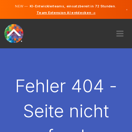
NEW —
KI-Entwicklerteams, einsatzbereit in 72 Stunden.
×
Team Extension AI entdecken →
Deutsch
Englisch
ÜBER UNS
EXPERTISE
WIE FUNKTIONIERT ES?
KARRIERE
Fehler 404 -
FINDEN
DEUTSCHLAND
Seite nicht
DE
STARTEN SIE JETZT