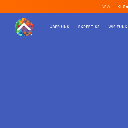
NEW —
KI-En
Österreich
ÜBER UNS
EXPERTISE
WIE FUNK
Finnland
Island
Luxemburg
Schweden
Vereinigtes Königreich
Albanien
Tschechien
Ungarn
Nordmazedonien