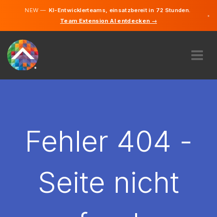
NEW —
KI-Entwicklerteams, einsatzbereit in 72 Stunden.
×
Team Extension AI entdecken →
Deutsch
Englisch
ÜBER UNS
EXPERTISE
WIE FUNKTIONIERT ES?
KARRIERE
Fehler 404 -
FINDEN
DEUTSCHLAND
Seite nicht
DE
STARTEN SIE JETZT