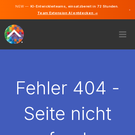
NEW —
KI-Entwicklerteams, einsatzbereit in 72 Stunden.
×
Team Extension AI entdecken →
Deutsch
Englisch
ÜBER UNS
EXPERTISE
WIE FUNKTIONIERT ES?
KARRIERE
Fehler 404 -
FINDEN
DEUTSCHLAND
Seite nicht
DE
STARTEN SIE JETZT