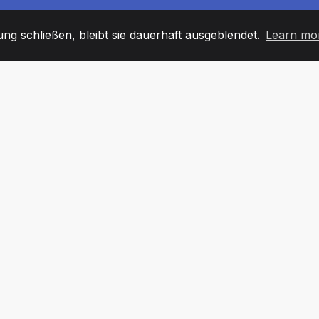
g schließen, bleibt sie dauerhaft ausgeblendet.
Learn mo
60
+36
7
TARBEITER
COUNTRIES
BÜRO