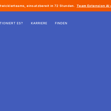
twicklerteams, einsatzbereit in 72 Stunden.
Team Extension AI
Belgien
TIONIERT ES?
KARRIERE
FINDEN
Frankreich
Irland
Niederlande
Schweiz
Vereinigte Staaten
Bosnien und Herzegowina
Estland
Lettland
Republik Moldau