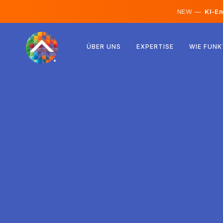
NEW —
KI-En
Österreich
ÜBER UNS
EXPERTISE
WIE FUNK
Finnland
Island
Luxemburg
Schweden
Vereinigtes Königreich
Albanien
Tschechien
Ungarn
Nordmazedonien