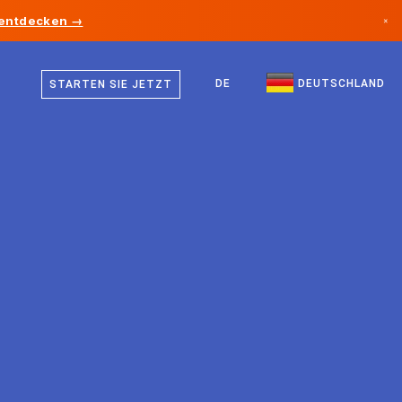
 entdecken →
×
Deutsch
Kanada
Englisch
DE
DEUTSCHLAND
STARTEN SIE JETZT
Deutschland
Liechtenstein
Norwegen
Japan
Bulgarien
Kroatien
Litauen
Montenegro