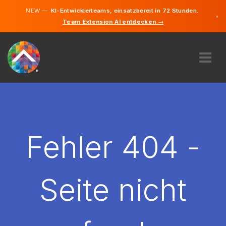
NEW —
KI-Entwicklerteams, einsatzbereit in 72 Stunden.
×
Team Extension AI entdecken →
Deutsch
Englisch
ÜBER UNS
EXPERTISE
WIE FUNKTIONIERT ES?
KARRIERE
Fehler 404 -
FINDEN
DEUTSCHLAND
Seite nicht
DE
STARTEN SIE JETZT