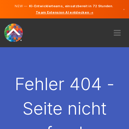
NEW —
KI-Entwicklerteams, einsatzbereit in 72 Stunden.
×
Team Extension AI entdecken →
Deutsch
Englisch
ÜBER UNS
EXPERTISE
WIE FUNKTIONIERT ES?
KARRIERE
Fehler 404 -
FINDEN
DEUTSCHLAND
Seite nicht
DE
STARTEN SIE JETZT