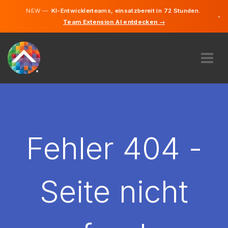
NEW —
KI-Entwicklerteams, einsatzbereit in 72 Stunden.
×
Team Extension AI entdecken →
Deutsch
Englisch
ÜBER UNS
EXPERTISE
WIE FUNKTIONIERT ES?
KARRIERE
Fehler 404 -
FINDEN
DEUTSCHLAND
Seite nicht
DE
STARTEN SIE JETZT