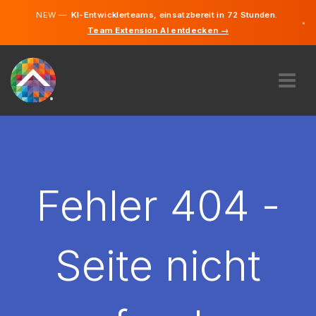
NEW —
KI-Entwicklerteams, einsatzbereit in 72 Stunden.
×
Team Extension AI entdecken →
Deutsch
Englisch
ÜBER UNS
EXPERTISE
WIE FUNKTIONIERT ES?
KARRIERE
Fehler 404 -
FINDEN
DEUTSCHLAND
Seite nicht
DE
STARTEN SIE JETZT