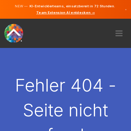
NEW —
KI-Entwicklerteams, einsatzbereit in 72 Stunden.
×
Team Extension AI entdecken →
Deutsch
Englisch
ÜBER UNS
EXPERTISE
WIE FUNKTIONIERT ES?
KARRIERE
Fehler 404 -
FINDEN
DEUTSCHLAND
Seite nicht
DE
STARTEN SIE JETZT