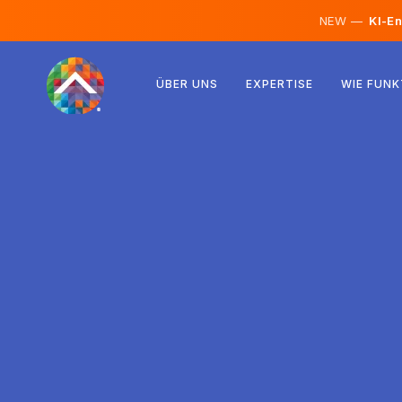
NEW —
KI-En
Österreich
ÜBER UNS
EXPERTISE
WIE FUNK
Finnland
Island
Luxemburg
Schweden
Vereinigtes Königreich
Albanien
Tschechien
Ungarn
Nordmazedonien