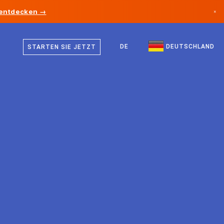
 entdecken →
×
Deutsch
Kanada
Englisch
DE
DEUTSCHLAND
STARTEN SIE JETZT
Deutschland
Liechtenstein
Norwegen
Japan
Bulgarien
Kroatien
Litauen
Montenegro