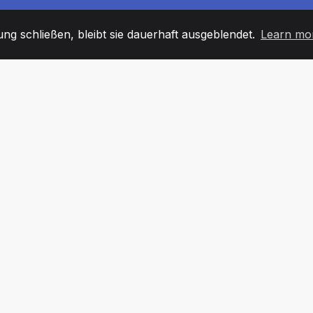
g schließen, bleibt sie dauerhaft ausgeblendet.
Learn mo
60
+36
7
TARBEITER
COUNTRIES
BÜRO