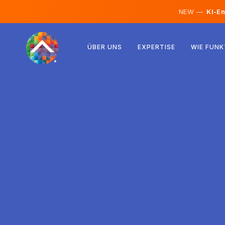
NEW —
KI-En
Österreich
ÜBER UNS
EXPERTISE
WIE FUNK
Finnland
Island
Luxemburg
Schweden
Vereinigtes Königreich
Albanien
Tschechien
Ungarn
Nordmazedonien