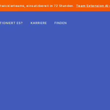
twicklerteams, einsatzbereit in 72 Stunden.
Team Extension AI
Belgien
TIONIERT ES?
KARRIERE
FINDEN
Frankreich
Irland
Niederlande
Schweiz
Vereinigte Staaten
Bosnien und Herzegowina
Estland
Lettland
Republik Moldau