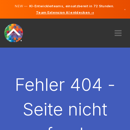
NEW —
KI-Entwicklerteams, einsatzbereit in 72 Stunden.
×
Team Extension AI entdecken →
Deutsch
Englisch
ÜBER UNS
EXPERTISE
WIE FUNKTIONIERT ES?
KARRIERE
Fehler 404 -
FINDEN
DEUTSCHLAND
Seite nicht
DE
STARTEN SIE JETZT