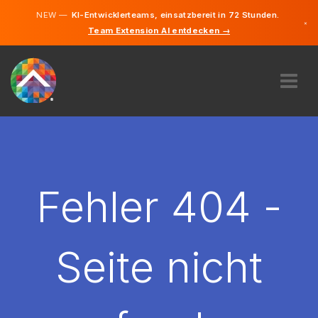
NEW —
KI-Entwicklerteams, einsatzbereit in 72 Stunden.
×
Team Extension AI entdecken →
Deutsch
Englisch
ÜBER UNS
EXPERTISE
WIE FUNKTIONIERT ES?
KARRIERE
Fehler 404 -
FINDEN
DEUTSCHLAND
Seite nicht
DE
STARTEN SIE JETZT