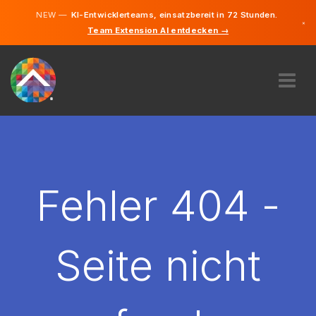
NEW —
KI-Entwicklerteams, einsatzbereit in 72 Stunden.
×
Team Extension AI entdecken →
Deutsch
Englisch
ÜBER UNS
EXPERTISE
WIE FUNKTIONIERT ES?
KARRIERE
Fehler 404 -
FINDEN
DEUTSCHLAND
Seite nicht
DE
STARTEN SIE JETZT