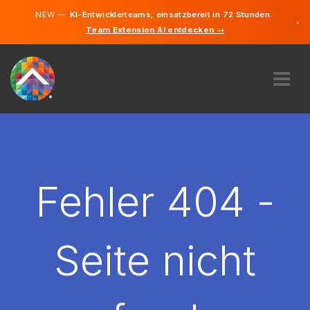
NEW —
KI-Entwicklerteams, einsatzbereit in 72 Stunden.
×
Team Extension AI entdecken →
Deutsch
Englisch
ÜBER UNS
EXPERTISE
WIE FUNKTIONIERT ES?
KARRIERE
Fehler 404 -
FINDEN
DEUTSCHLAND
Seite nicht
DE
STARTEN SIE JETZT