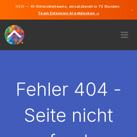
NEW —
KI-Entwicklerteams, einsatzbereit in 72 Stunden.
×
Team Extension AI entdecken →
Deutsch
Englisch
ÜBER UNS
EXPERTISE
WIE FUNKTIONIERT ES?
KARRIERE
Fehler 404 -
FINDEN
DEUTSCHLAND
Seite nicht
DE
STARTEN SIE JETZT