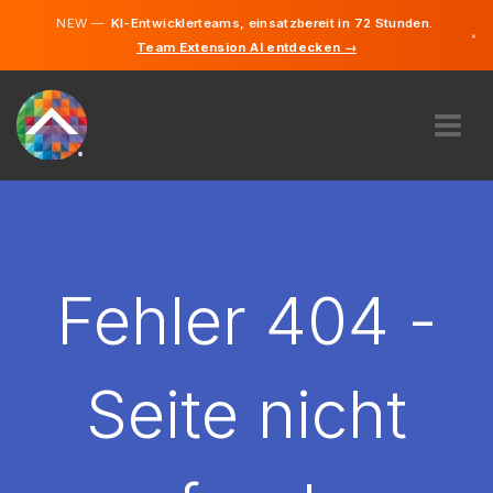
NEW —
KI-Entwicklerteams, einsatzbereit in 72 Stunden.
×
Team Extension AI entdecken →
Deutsch
Englisch
ÜBER UNS
EXPERTISE
WIE FUNKTIONIERT ES?
KARRIERE
Fehler 404 -
FINDEN
DEUTSCHLAND
Seite nicht
DE
STARTEN SIE JETZT