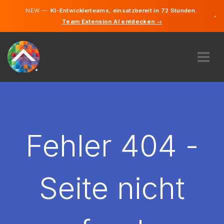
NEW —
KI-Entwicklerteams, einsatzbereit in 72 Stunden.
×
Team Extension AI entdecken →
Deutsch
Englisch
ÜBER UNS
EXPERTISE
WIE FUNKTIONIERT ES?
KARRIERE
Fehler 404 -
FINDEN
DEUTSCHLAND
Seite nicht
DE
STARTEN SIE JETZT