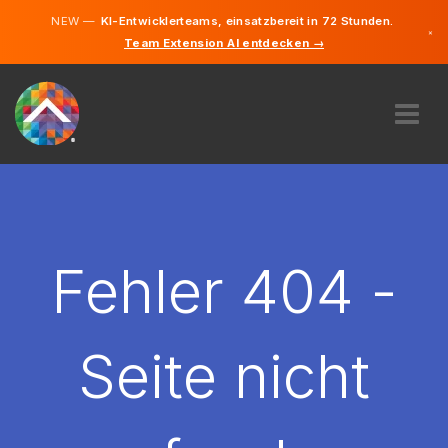
NEW —
KI-Entwicklerteams, einsatzbereit in 72 Stunden.
×
Team Extension AI entdecken →
Deutsch
Englisch
ÜBER UNS
EXPERTISE
WIE FUNKTIONIERT ES?
KARRIERE
Fehler 404 -
FINDEN
DEUTSCHLAND
Seite nicht
DE
STARTEN SIE JETZT